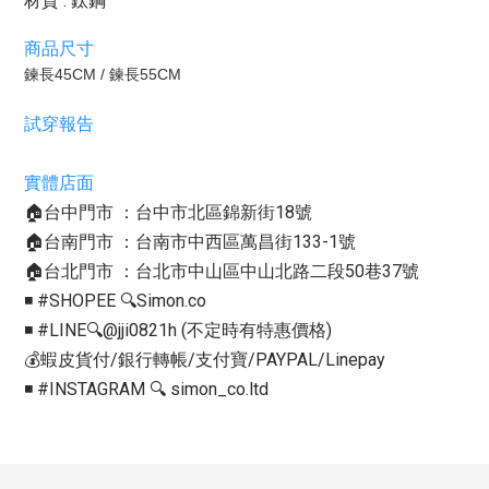
材質 : 鈦鋼
商品尺寸
鍊長45CM / 鍊長55CM
試穿報告
實體店面
🏠台中門市 ：台中市北區錦新街18號
🏠台南門市 ：台南市中西區萬昌街133-1號
🏠台北門市 ：台北市中山區中山北路二段50巷37號
◾️ #SHOPEE 🔍Simon.co
◾️ #LINE🔍@jji0821h (不定時有特惠價格)
💰蝦皮貨付/銀行轉帳/支付寶/PAYPAL/Linepay
◾️ #INSTAGRAM 🔍 simon_co.ltd