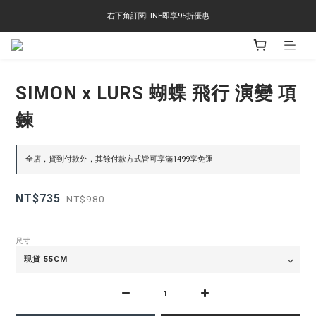
右下角訂閱LINE即享95折優惠
右下角訂閱LINE即享95折優惠
TS-2618 涼感短T 多版型選擇,涼感優惠 單件390 兩件750 三件1000 十件3000
右下角訂閱LINE即享95折優惠
SIMON x LURS 蝴蝶 飛行 演變 項
鍊
全店，貨到付款外，其餘付款方式皆可享滿1499享免運
NT$735
NT$980
尺寸