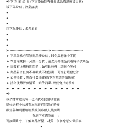
📢 下 單 前 必 看 (下方優缺點有機會成為您退換貨因素)
以下為缺點，務必詳讀
● 
●
●
以下為優點，參考看看
● 
●
●
✂️----------------------------------✂️---------------------------   
🔸 下單前務必詳讀商品優缺點，以免與想像中不同
🔸 本賣場秉持一分錢一分貨，請勿用專櫃品質看待平價商品
🔸 回覆有上班時間問題，如有比較慢，請耐心等候
🔸 商品若有任何不喜歡或不如預期，可進行退(換)貨
🔸 如需換貨，需自行負擔運費(下單前請詳讀數據)
🔸 請勿使用評價溝通，給予四星↓我們會拒絕往來
▰　▰　▰　▰　▰　▰　▰　▰　▰　▰　▰　▰　▰　▰ 
📢
我們非常在意每一位消費者的購物體驗
購物過程中如果有出現任何問題的時候
歡迎善加利用聊聊系統與客服人員詢問
                       「　在您下單購物前　」
可詢問尺寸、了解商品版型、材質，任何您想知道的事
                                       ▼