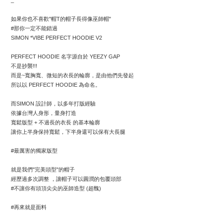
_
如果你也不喜歡"帽T的帽子長得像巫師帽"
#那你一定不能錯過 
SIMON *VIBE PERFECT HOODIE V2 
PERFECT HOODIE 名字源自於 YEEZY GAP 
不是抄襲!!!
而是~寬胸寬、微短的衣長的輪廓，是由他們先發起
所以以 PERFECT HOODIE 為命名。
而SIMON 設計師，以多年打版經驗
依據台灣人身形，量身打造
寬鬆版型 + 不過長的衣長 的基本輪廓
讓你上半身保持寬鬆，下半身還可以保有大長腿
#最厲害的獨家版型
就是我們"完美頭型"的帽子
經歷過多次調整 ，讓帽子可以圓潤的包覆頭部
#不讓你有頭頂尖尖的巫師造型 (超醜)
#再來就是面料