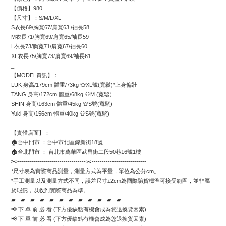
【價格】980
【尺寸】：S/M/L/XL
S衣長69/胸寬67/肩寬63 /袖長58
M衣長71/胸寬69/肩寬65/袖長59
L衣長73/胸寬71/肩寬67/袖長60
XL衣長75/胸寬73/肩寬69/袖長61
_
【MODEL資訊】：
LUK 身高/179cm 體重/73kg 👕XL號(寬鬆)*上身偏壯
TANG 身高/172cm 體重/68kg 👕M (寬鬆）
SHIN 身高/163cm 體重/45kg 👕S號(寬鬆)
Yuki 身高/156cm 體重/40kg 
👕S號
(寬鬆)
_
【實體店面】：
🏠台中門市 ：台中市北區錦新街18號
🏠台北門市 ： 台北市萬華區武昌街二段50巷16號1樓
✂️----------------------------------✂️---------------------------  
*尺寸表為實際商品測量，測量方式為平量，單位為公分cm。
*手工測量以及測量方式不同，誤差尺寸±2cm為國際驗貨標準可接受範圍，並非屬
於瑕疵，以收到實際商品為準。
▰　▰　▰　▰　▰　▰　▰　▰　▰　▰　▰　▰
📢 下 單 前 必 看 (下方優缺點有機會成為您退換貨因素)
📢 下 單 前 必 看 (下方優缺點有機會成為您退換貨因素)