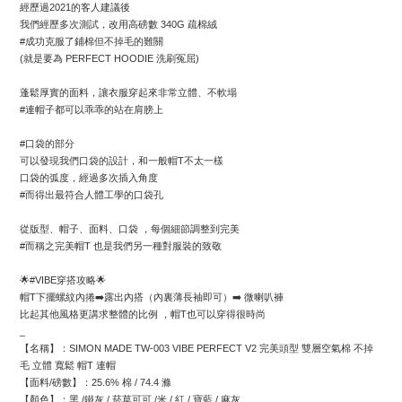
經歷過2021的客人建議後
我們經歷多次測試，改用高磅數 340G 疏棉絨
#成功克服了鋪棉但不掉毛的難關
(就是要為 PERFECT HOODIE 洗刷冤屈)
蓬鬆厚實的面料，讓衣服穿起來非常立體、不軟塌
#連帽子都可以乖乖的站在肩膀上
#口袋的部分
可以發現我們口袋的設計，和一般帽T不太一樣
口袋的弧度，經過多次插入角度
#而得出最符合人體工學的口袋孔
從版型、帽子、面料、口袋 ，每個細節調整到完美
#而稱之完美帽T 也是我們另一種對服裝的致敬
🌟#VIBE穿搭攻略🌟
帽T下擺螺紋內捲➡️露出內搭（內裏薄長袖即可）➡️ 微喇叭褲 
比起其他風格更講求整體的比例 ，帽T也可以穿得很時尚
_
【名稱】：SIMON MADE TW-003 VIBE PERFECT V2 完美頭型 雙層空氣棉 不掉
毛 立體 寬鬆 帽T 連帽
【面料/磅數】：25.6% 棉 / 74.4 滌
【顏色】：黑 /鐵灰 / 菸草可可 /米 / 紅 / 寶藍 / 麻灰