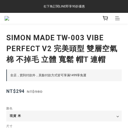
右下角訂閱LINE即享95折優惠
右下角訂閱LINE即享95折優惠
TS-2618 涼感短T 多版型選擇,涼感優惠 單件390 兩件750 三件1000 十件3000
右下角訂閱LINE即享95折優惠
SIMON MADE TW-003 VIBE
PERFECT V2 完美頭型 雙層空氣
棉 不掉毛 立體 寬鬆 帽T 連帽
全店，貨到付款外，其餘付款方式皆可享滿1499享免運
NT$294
NT$980
顏色
尺寸