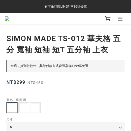
右下角訂閱LINE即享95折優惠
右下角訂閱LINE即享95折優惠
TS-2618 涼感短T 多版型選擇,涼感優惠 單件390 兩件750 三件1000 十件3000
右下角訂閱LINE即享95折優惠
SIMON MADE TS-012 華夫格 五
分 寬袖 短袖 短T 五分袖 上衣
全店，貨到付款外，其餘付款方式皆可享滿1499享免運
NT$299
NT$480
顏色
: 現貨 黑
尺寸