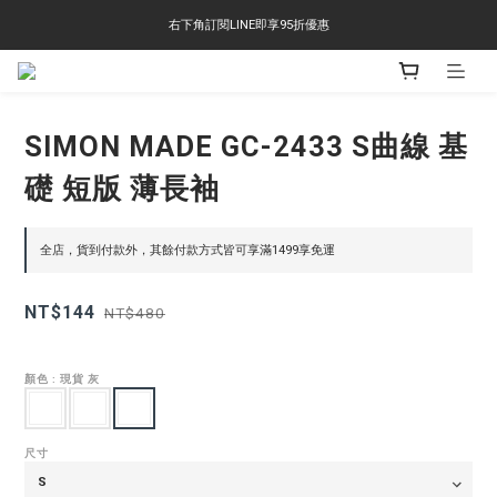
右下角訂閱LINE即享95折優惠
右下角訂閱LINE即享95折優惠
TS-2618 涼感短T 多版型選擇,涼感優惠 單件390 兩件750 三件1000 十件3000
右下角訂閱LINE即享95折優惠
SIMON MADE GC-2433 S曲線 基
礎 短版 薄長袖
全店，貨到付款外，其餘付款方式皆可享滿1499享免運
NT$144
NT$480
顏色
: 現貨 灰
尺寸