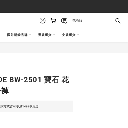
國外新銳品牌
男裝選貨
女裝選貨
立即購買
DE BW-2501 寶石 花
仔褲
款方式皆可享滿1499享免運