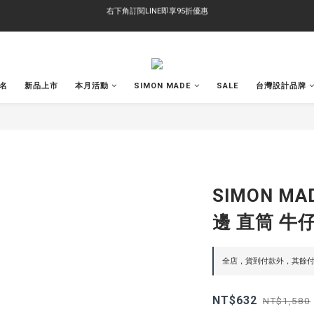
右下角訂閱LINE即享95折優惠
TS-2618 涼感短T 多版型選擇,涼感優惠 單件390 兩件750 三件1000 十件3000
右下角訂閱LINE即享95折優惠
聯名
新品上市
本月活動
SIMON MADE
SALE
台灣設計品牌
SIMON MA
邊 直筒 牛
全店，貨到付款外，其餘付
NT$632
NT$1,580