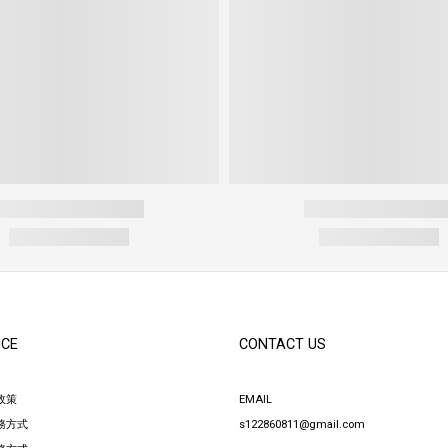
ICE
CONTACT US
政策
EMAIL
務方式
s122860811@gmail.com