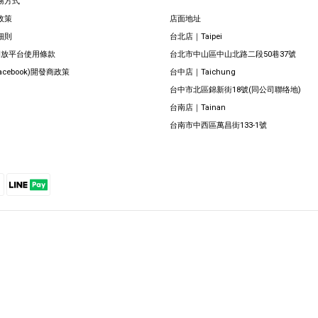
務方式
政策
店面地址
細則
台北店｜Taipei
 開放平台使用條款
台北市中山區中山北路二段50巷37號
Facebook)開發商政策
台中店｜Taichung
台中市北區錦新街18號(同公司聯络地)
台南店｜Tainan
台南市中西區萬昌街133-1號