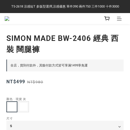
TS-2618 涼感短T 多版型選擇,涼感優惠 單件390 兩件750 三件1000 十件3000
右下角訂閱LINE即享95折優惠
右下角訂閱LINE即享95折優惠
SIMON MADE BW-2406 經典 西
裝 闊腿褲
全店，貨到付款外，其餘付款方式皆可享滿1499享免運
NT$499
NT$980
顏色
: 現貨 灰
尺寸