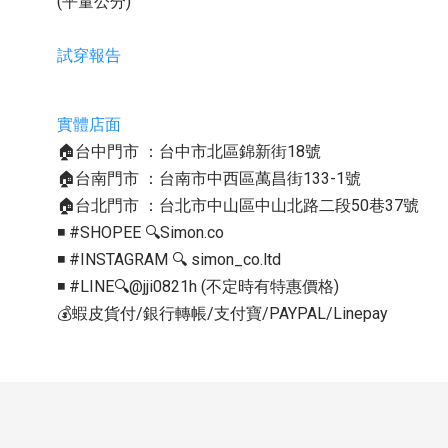
(平量公分)
試穿報告
實體店面
🏠台中門市 ：台中市北區錦新街18號
🏠台南門市 ：台南市中西區萬昌街133-1號
🏠台北門市 ：台北市中山區中山北路二段50巷37號
◾️ #SHOPEE 🔍Simon.co
◾️ #INSTAGRAM 🔍 simon_co.ltd
◾️ #LINE🔍@jji0821h (不定時有特惠價格)
💰蝦皮貨付/銀行轉帳/支付寶/PAYPAL/Linepay