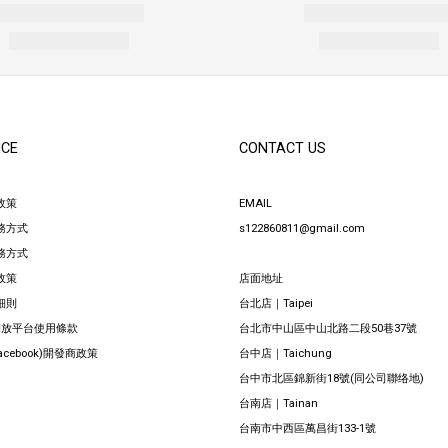
ICE
CONTACT US
政策
EMAIL
務方式
s122860811@gmail.com
務方式
政策
店面地址
細則
台北店｜Taipei
 開放平台使用條款
台北市中山區中山北路二段50巷37號
Facebook)開發商政策
台中店｜Taichung
台中市北區錦新街18號(同公司聯络地)
台南店｜Tainan
台南市中西區萬昌街133-1號