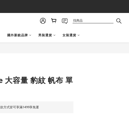
國外新銳品牌
男裝選貨
女裝選貨
立即購買
use 大容量 豹紋 帆布 單
款方式皆可享滿1499享免運