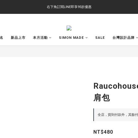
右下角訂閱LINE即享95折優惠
右下角訂閱LINE即享95折優惠
TS-2618 涼感短T 多版型選擇,涼感優惠 單件390 兩件750 三件1000 十件3000
右下角訂閱LINE即享95折優惠
聯名
新品上市
本月活動
SIMON MADE
SALE
台灣設計品牌
Raucoho
肩包
全店，貨到付款外，其餘付
NT$480