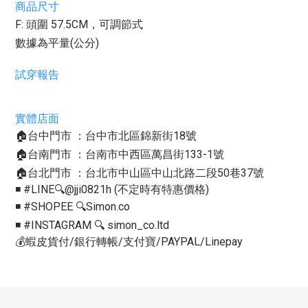
商品尺寸
F: 頭圍 57.5CM，可調節式
數據為平量(公分)
試穿報告
實體店面
🏠台中門市 ：台中市北區錦新街18號
🏠台南門市 ：台南市中西區萬昌街133-1號
🏠台北門市 ：台北市中山區中山北路二段50巷37號
◾️ #LINE🔍@jji0821h (不定時有特惠價格)
◾️ #SHOPEE 🔍Simon.co
◾️ #INSTAGRAM 🔍 simon_co.ltd
💰蝦皮貨付/銀行轉帳/支付寶/PAYPAL/Linepay