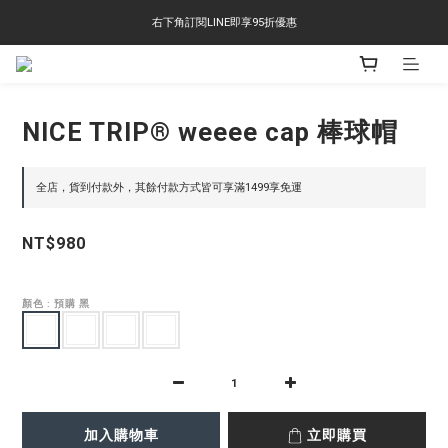
右下角訂閱LINE即享95折優惠
右下角訂閱LINE即享95折優惠
TS-2618 涼感短T 多版型選擇,涼感優惠 單件390 兩件750 三件1000 十件3000
右下角訂閱LINE即享95折優惠
NICE TRIP® weeee cap 棒球帽
全店，貨到付款外，其餘付款方式皆可享滿1499享免運
NT$980
顏色
: 預購 黑
加入購物車
立即購買