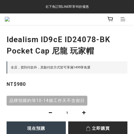
右下角訂閱LINE即享95折優惠
右下角訂閱LINE即享95折優惠
TS-2618 涼感短T 多版型選擇,涼感優惠 單件390 兩件750 三件1000 十件3000
右下角訂閱LINE即享95折優惠
Idealism ID9cE ID24078-BK
Pocket Cap 尼龍 玩家帽
全店，貨到付款外，其餘付款方式皆可享滿1499享免運
NT$980
品牌預購約等10-14個工作天不含假日
現在預購
立即購買