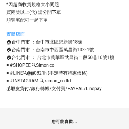
*因超商收貨規格大小問題
買兩雙以上(含) 請分開下單
順豐宅配可一起下單
實體店面
🏠台中門市 ：台中市北區錦新街18號
🏠台南門市 ：台南市中西區萬昌街133-1號
🏠台北門市 ： 台北市萬華區武昌街二段50巷16號1樓
◾️ #SHOPEE 🔍Simon.co
◾️ #LINE🔍@jji0821h (不定時有特惠價格)
◾️ #INSTAGRAM 🔍 simon_co.ltd
💰蝦皮貨付/銀行轉帳/支付寶/PAYPAL/Linepay
您可能喜歡...