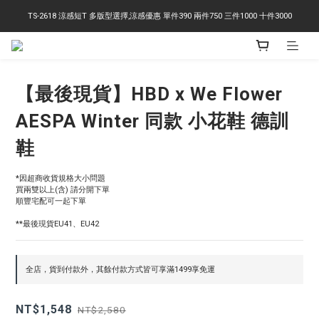
TS-2618 涼感短T 多版型選擇,涼感優惠 單件390 兩件750 三件1000 十件3000
右下角訂閱LINE即享95折優惠
右下角訂閱LINE即享95折優惠
【最後現貨】HBD x We Flower
AESPA Winter 同款 小花鞋 德訓
鞋
*因超商收貨規格大小問題
買兩雙以上(含) 請分開下單
順豐宅配可一起下單
**最後現貨EU41、EU42
全店，貨到付款外，其餘付款方式皆可享滿1499享免運
NT$1,548
NT$2,580