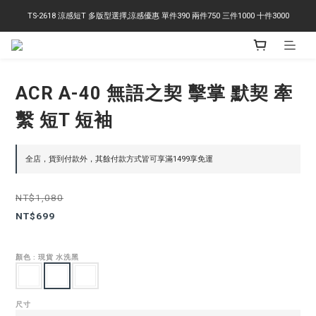
TS-2618 涼感短T 多版型選擇,涼感優惠 單件390 兩件750 三件1000 十件3000
右下角訂閱LINE即享95折優惠
右下角訂閱LINE即享95折優惠
ACR A-40 無語之契 擊掌 默契 牽
繫 短T 短袖
全店，貨到付款外，其餘付款方式皆可享滿1499享免運
NT$1,080
NT$699
顏色
: 現貨 水洗黑
尺寸