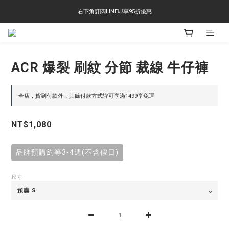
右下角訂閱LINE即享95折優惠
右下角訂閱LINE即享95折優惠
TS-2618 涼感短T 多版型選擇,涼感優惠 單件390 兩件750 三件1000 十件3000
右下角訂閱LINE即享95折優惠
ACR 爆裂 刷紋 分節 裁線 牛仔褲
全店，貨到付款外，其餘付款方式皆可享滿1499享免運
NT$1,080
品牌預購約等3-4週(不含假日)
尺寸