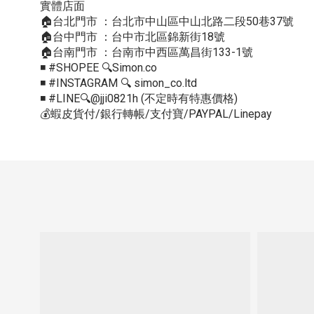
實體店面
🏠台北門市 ：台北市中山區中山北路二段50巷37號
🏠台中門市 ：台中市北區錦新街18號
🏠台南門市 ：台南市中西區萬昌街133-1號
◾️ #SHOPEE 🔍Simon.co
◾️ #INSTAGRAM 🔍 simon_co.ltd
◾️ #LINE🔍@jji0821h (不定時有特惠價格)
💰蝦皮貨付/銀行轉帳/支付寶/PAYPAL/Linepay