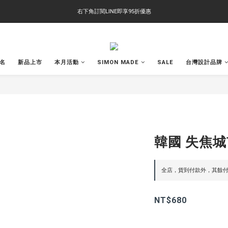
右下角訂閱LINE即享95折優惠
右下角訂閱LINE即享95折優惠
TS-2618 涼感短T 多版型選擇,涼感優惠 單件390 兩件750 三件1000 十件3000
右下角訂閱LINE即享95折優惠
聯名
新品上市
本月活動
SIMON MADE
SALE
台灣設計品牌
韓國 失焦城市
全店，貨到付款外，其餘付
NT$680