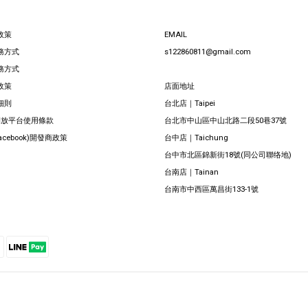
政策
EMAIL
務方式
s122860811@gmail.com
務方式
政策
店面地址
細則
台北店｜Taipei
 開放平台使用條款
台北市中山區中山北路二段50巷37號
Facebook)開發商政策
台中店｜Taichung
台中市北區錦新街18號(同公司聯络地)
台南店｜Tainan
台南市中西區萬昌街133-1號